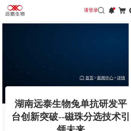
请登录
首页
新闻中心
详情
>
>
湖南远泰生物兔单抗研发平
台创新突破--磁珠分选技术引
领未来