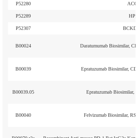
P52280
ACO
P52289
HP
P52307
BCKD
B00024
Daratumumab Biosimilar, C
B00039
Epratuzumab Biosimilar, C
B00039.05
Epratuzumab Biosimilar,
B00040
Felvizumab Biosimilar, R