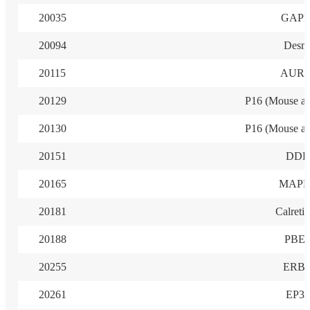
20035
GAP
20094
Desm
20115
AUR
20129
P16 (Mouse a
20130
P16 (Mouse a
20151
DDR
20165
MAPK
20181
Calretic
20188
PBE
20255
ERB
20261
EP30