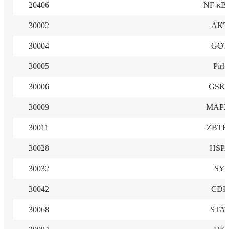
20406
NF-κB 
30002
AKT
30004
GOT
30005
Pirh
30006
GSK
30009
MAP2
30011
ZBTB
30028
HSP
30032
SY
30042
CDH
30068
STA