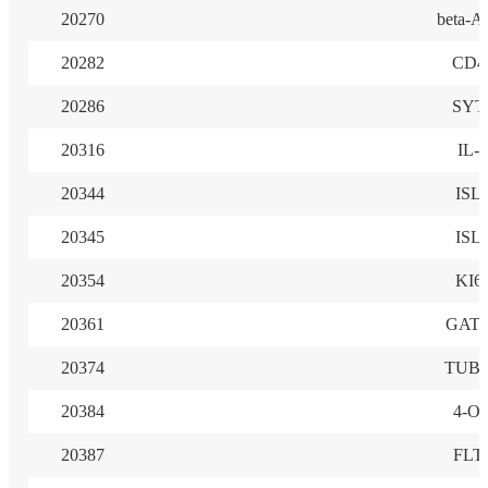
20270
beta-Ac
20282
CD4
20286
SYT
20316
IL-
20344
ISL
20345
ISL
20354
KI6
20361
GAT
20374
TUB
20384
4-Oc
20387
FLT