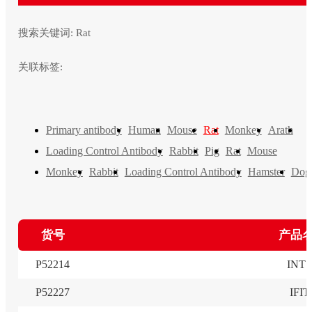
搜索关键词:
Rat
关联标签:
Primary antibody
Human
Mouse
Rat
Monkey
Arath
Loading Control Antibody
Rabbit
Pig
Rat
Mouse
Monkey
Rabbit
Loading Control Antibody
Hamster
Dog
货号
产品
P52214
INTS
P52227
IFIT