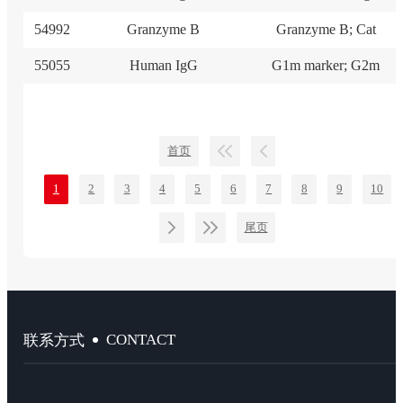
54992
Granzyme B
Granzyme B; Cat
55055
Human IgG
G1m marker; G2m
首页
1
2
3
4
5
6
7
8
9
10
尾页
CONTACT
联系方式