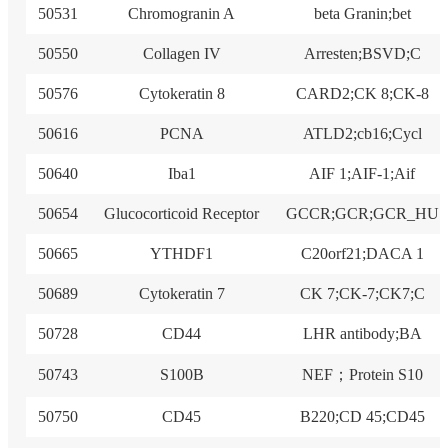
50531
Chromogranin A
beta Granin;bet
50550
Collagen IV
Arresten;BSVD;C
50576
Cytokeratin 8
CARD2;CK 8;CK-8
50616
PCNA
ATLD2;cb16;Cycl
50640
Iba1
AIF 1;AIF-1;Aif
50654
Glucocorticoid Receptor
GCCR;GCR;GCR_HU
50665
YTHDF1
C20orf21;DACA 1
50689
Cytokeratin 7
CK 7;CK-7;CK7;C
50728
CD44
LHR antibody;BA
50743
S100B
NEF；Protein S10
50750
CD45
B220;CD 45;CD45