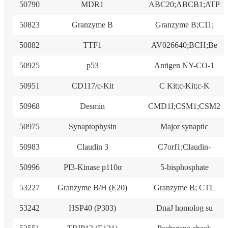
50790
MDR1
ABC20;ABCB1;ATP
50823
Granzyme B
Granzyme B;C11;
50882
TTF1
AV026640;BCH;Be
50925
p53
Antigen NY-CO-1
50951
CD117/c-Kit
C Kit;c-Kit;c-K
50968
Desmin
CMD1I;CSM1;CSM2
50975
Synaptophysin
Major synaptic
50983
Claudin 3
C7orf1;Claudin-
50996
PI3-Kinase p110α
5-bisphosphate
53227
Granzyme B/H (E20)
Granzyme B; CTL
53242
HSP40 (P303)
DnaJ homolog su