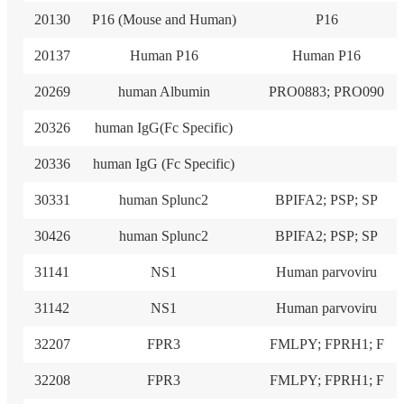
20130
P16 (Mouse and Human)
P16
20137
Human P16
Human P16
20269
human Albumin
PRO0883; PRO090
20326
human IgG(Fc Specific)
20336
human IgG (Fc Specific)
30331
human Splunc2
BPIFA2; PSP; SP
30426
human Splunc2
BPIFA2; PSP; SP
31141
NS1
Human parvoviru
31142
NS1
Human parvoviru
32207
FPR3
FMLPY; FPRH1; F
32208
FPR3
FMLPY; FPRH1; F