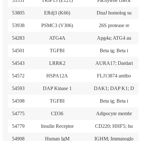
53551
TRIP13 (E121)
Pachytene check
53805
ERdj3 (K66)
DnaJ homolog su
53938
PSMC3 (V306)
26S protease re
54283
ATG4A
Apg4a; ATG4 au
54501
TGFBI
Beta ig; Beta i
54543
LRRK2
AURA17; Dardari
54572
HSPA12A
FLJ13874 antibo
54593
DAP Kinase 1
DAK1; DAP K1; D
54598
TGFBI
Beta ig; Beta i
54775
CD36
Adipocyte membr
54779
Insulin Receptor
CD220; HHF5; hu
54908
Human IgM
IGHM; Immunoglo