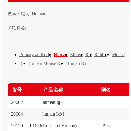
搜索关键词:
Human
关联标签:
Primary antibody
Human
Mouse
Rat
Rabbit
Mouse
Rat
Human Mouse Rat
Human Rat
货号
产品名称
别名
20002
human IgG
20004
human IgM
20129
P16 (Mouse and Human)
P16