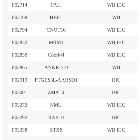
P02714
FAH
WB,IHC
P02768
HBP1
WB
P02794
CNOT10
WB,IHC
P02832
MRM1
WB,IHC
P02835
C8orf44
WB,IHC
P02865
ANKRD10
WB
P02919
PTGES3L-AARSD1
IHC
P03001
ZMAT4
IHC
P03272
NMU
WB,IHC
P03292
RAB10
IHC
P03338
STX6
WB,IHC