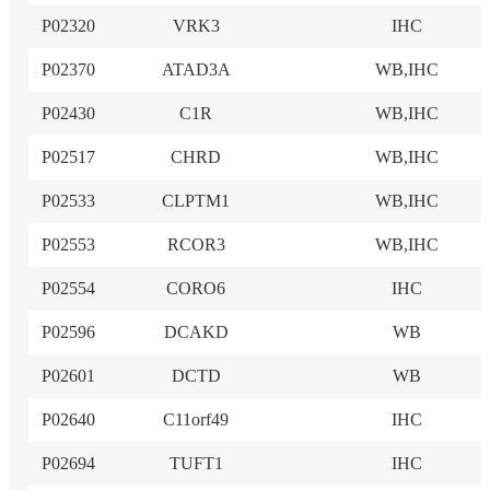
P02320
VRK3
IHC
P02370
ATAD3A
WB,IHC
P02430
C1R
WB,IHC
P02517
CHRD
WB,IHC
P02533
CLPTM1
WB,IHC
P02553
RCOR3
WB,IHC
P02554
CORO6
IHC
P02596
DCAKD
WB
P02601
DCTD
WB
P02640
C11orf49
IHC
P02694
TUFT1
IHC