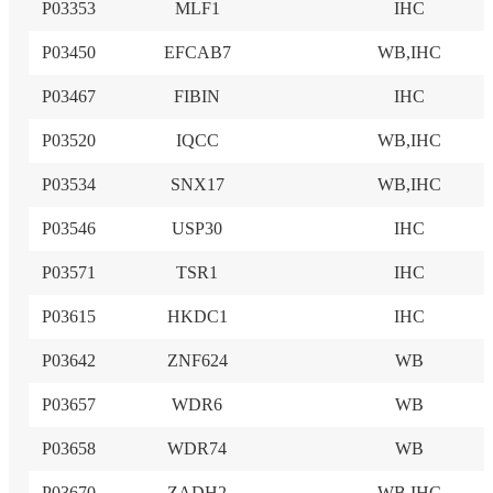
P03353
MLF1
IHC
P03450
EFCAB7
WB,IHC
P03467
FIBIN
IHC
P03520
IQCC
WB,IHC
P03534
SNX17
WB,IHC
P03546
USP30
IHC
P03571
TSR1
IHC
P03615
HKDC1
IHC
P03642
ZNF624
WB
P03657
WDR6
WB
P03658
WDR74
WB
P03670
ZADH2
WB,IHC