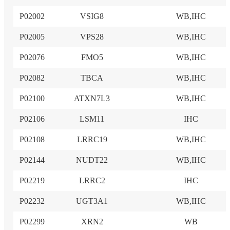
P02002
VSIG8
WB,IHC
P02005
VPS28
WB,IHC
P02076
FMO5
WB,IHC
P02082
TBCA
WB,IHC
P02100
ATXN7L3
WB,IHC
P02106
LSM11
IHC
P02108
LRRC19
WB,IHC
P02144
NUDT22
WB,IHC
P02219
LRRC2
IHC
P02232
UGT3A1
WB,IHC
P02299
XRN2
WB