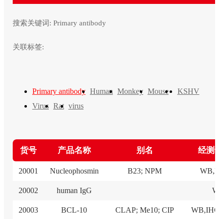
搜索关键词:
Primary antibody
关联标签:
Primary antibody
Human
Monkey
Mouse
KSHV
Virus
Rat
virus
货号
产品名称
别名
经测
20001
Nucleophosmin
B23; NPM
WB,I
20002
human IgG
W
20003
BCL-10
CLAP; Me10; CIP
WB,IHC