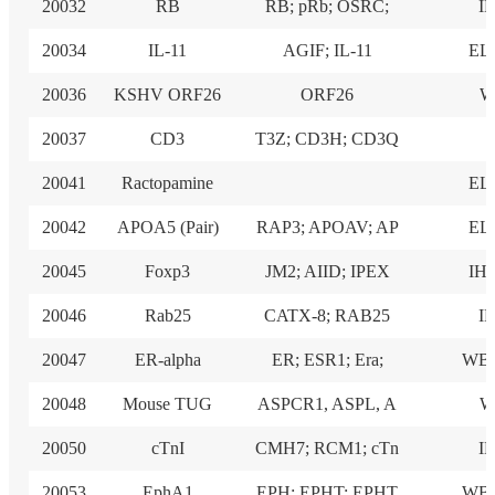
20032
RB
RB; pRb; OSRC;
I
20034
IL-11
AGIF; IL-11
EL
20036
KSHV ORF26
ORF26
W
20037
CD3
T3Z; CD3H; CD3Q
I
20041
Ractopamine
EL
20042
APOA5 (Pair)
RAP3; APOAV; AP
EL
20045
Foxp3
JM2; AIID; IPEX
IHC
20046
Rab25
CATX-8; RAB25
I
20047
ER-alpha
ER; ESR1; Era;
WB,
20048
Mouse TUG
ASPCR1, ASPL, A
W
20050
cTnI
CMH7; RCM1; cTn
I
20053
EphA1
EPH; EPHT; EPHT
WB,