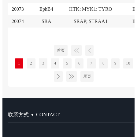
20073
EphB4
HTK; MYK1; TYRO
I
20074
SRA
SRAP; STRAA1
I
首页
1
2
3
4
5
6
7
8
9
10
尾页
CONTACT
联系方式