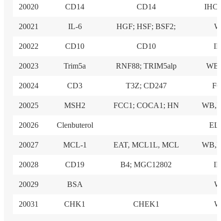
20020
CD14
CD14
IHC
20021
IL-6
HGF; HSF; BSF2;
W
20022
CD10
CD10
I
20023
Trim5a
RNF88; TRIM5alp
WB,
20024
CD3
T3Z; CD247
F
20025
MSH2
FCC1; COCA1; HN
WB,I
20026
Clenbuterol
EL
20027
MCL-1
EAT, MCL1L, MCL
WB,I
20028
CD19
B4; MGC12802
I
20029
BSA
W
20031
CHK1
CHEK1
W