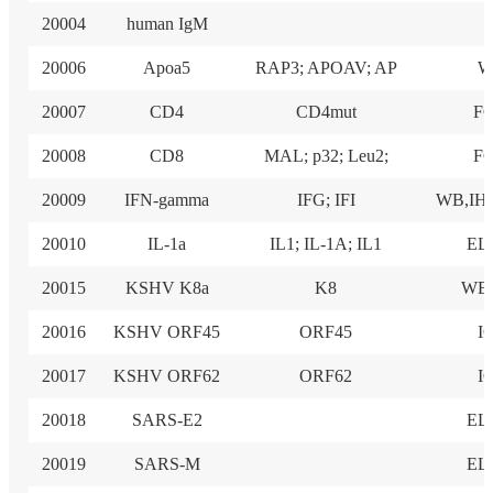
20004
human IgM
20006
Apoa5
RAP3; APOAV; AP
W
20007
CD4
CD4mut
F
20008
CD8
MAL; p32; Leu2;
F
20009
IFN-gamma
IFG; IFI
WB,IHC
20010
IL-1a
IL1; IL-1A; IL1
EL
20015
KSHV K8a
K8
WB,
20016
KSHV ORF45
ORF45
I
20017
KSHV ORF62
ORF62
I
20018
SARS-E2
EL
20019
SARS-M
EL