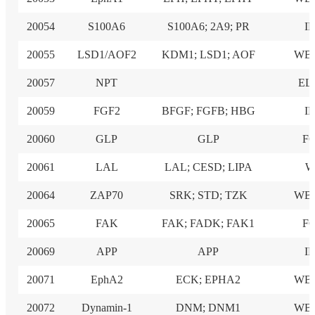
20054
S100A6
S100A6; 2A9; PR
I
20055
LSD1/AOF2
KDM1; LSD1; AOF
WB,
20057
NPT
EL
20059
FGF2
BFGF; FGFB; HBG
I
20060
GLP
GLP
F
20061
LAL
LAL; CESD; LIPA
W
20064
ZAP70
SRK; STD; TZK
WB,
20065
FAK
FAK; FADK; FAK1
F
20069
APP
APP
I
20071
EphA2
ECK; EPHA2
WB,
20072
Dynamin-1
DNM; DNM1
WB,