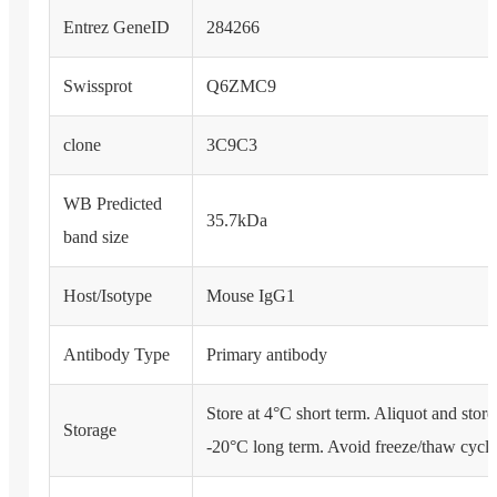
Entrez GeneID
284266
Swissprot
Q6ZMC9
clone
3C9C3
WB Predicted
35.7kDa
band size
Host/Isotype
Mouse IgG1
Antibody Type
Primary antibody
Store at 4°C short term. Aliquot and store
Storage
-20°C long term. Avoid freeze/thaw cycle