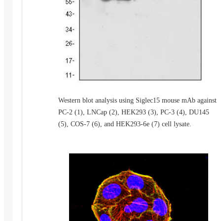
Western blot analysis using Siglec15 mouse mAb against
PC-2 (1), LNCap (2), HEK293 (3), PC-3 (4), DU145
(5), COS-7 (6), and HEK293-6e (7) cell lysate.