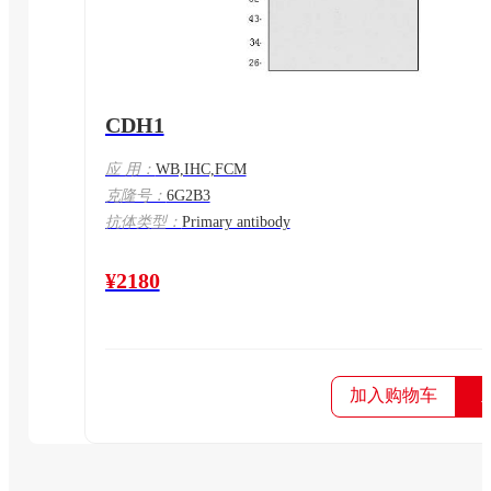
CDH1
应 用：
WB,IHC,FCM
克隆号：
6G2B3
抗体类型：
Primary antibody
¥2180
加入购物车