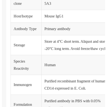
clone
5A3
Host/Isotype
Mouse IgG1
Antibody Type
Primary antibody
Store at 4°C short term. Aliquot and store
Storage
-20°C long term. Avoid freeze/thaw cycle
Species
Human
Reactivity
Purified recombinant fragment of human
Immunogen
CD14 expressed in E. Coli.
Purified antibody in PBS with 0.05%
Formulation