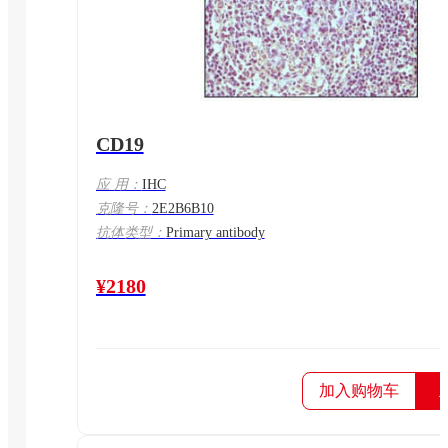
CD19
应 用：
IHC
克隆号：
2E2B6B10
抗体类型：
Primary antibody
¥2180
加入购物车