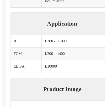
sodium azide.
Application
IHC
1/200 - 1/1000
FCM
1/200 - 1/400
ELISA
1/10000
Product Image