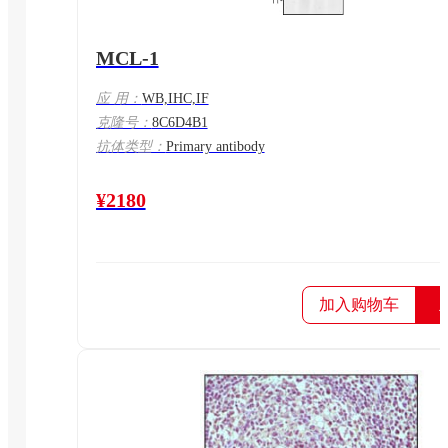
MCL-1
应 用：
WB,IHC,IF
克隆号：
8C6D4B1
抗体类型：
Primary antibody
¥2180
加入购物车