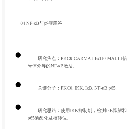
04 NF-κB与炎症应答
研究焦点：PKCθ-CARMA1-Bcl10-MALT1信
号体介导的NF-κB激活。
关键分子：PKCθ, IKK, IκB, NF-κB p65。
研究思路：使用IKK抑制剂，检测IκB降解和
p65磷酸化及核转位。